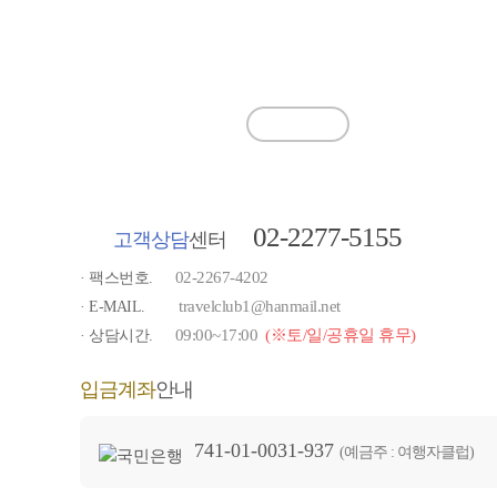
[버스좌석관련공지
2026.08.03
[버스좌석관련공지
2026.08.03
공지사항
[이벤트] 강원 
2026.07.22
강원 방문의 해을
2026.07.22
[언론보도] 여행
2026.06.19
02-2277-5155
고객상담
센터
[버스좌석관련공지
2026.08.03
02-2267-4202
· 팩스번호.
travelclub1@hanmail.net
· E-MAIL.
09:00~17:00
(※토/일/공휴일 휴무)
· 상담시간.
입금계좌
안내
741-01-0031-937
(예금주 : 여행자클럽)