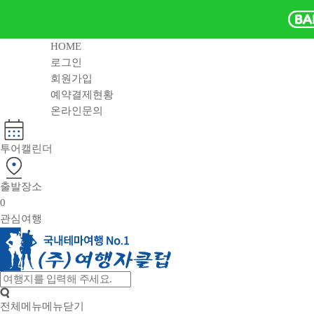
HOME
로그인
회원가입
예약결제현황
온라인문의
투어캘린더
출발장소
0
관심여행
전체메뉴
메뉴닫기