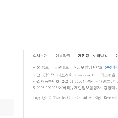
] 버스 좌석 선택방법 및 공지사항
] 버스 좌석 선택방법 및 공지사항
방문의 해를 맞아 여행자클럽이 특별 제작한 MD굿즈 증정이벤트
 맞아 여행자클럽이 준비한 증정이벤트!
자클럽 창립 30주년 기념 속초 힐링 나들이
회사소개
이용약관
개인정보취급방침
] 버스 좌석 선택방법 및 공지사항
서울 종로구 필운대로 116 신우빌딩 602호
(주)여
대표 : 강영덕 , 대표전화 : 02-2277-5155 , 팩스번호 : 02-
사업자등록번호 : 202-81-55304 , 통신판매번호 : 제0
제2006-000096호(국외) , 개인정보담당자 : 강영덕
Copyright ⓒ Traveler Club Co.,Ltd. All Right Reserved