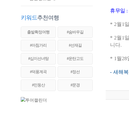
휴무일 : 
키워드
추천여행
* 2월
출발확정여행
#숨바우길
* 2월
니다.
#아침가리
#선재길
* 1월
#십이선녀탕
#운탄고도
- 새해
#덕풍계곡
#정선
#민둥산
#문경
[언론보도] 여행
2026.06.19