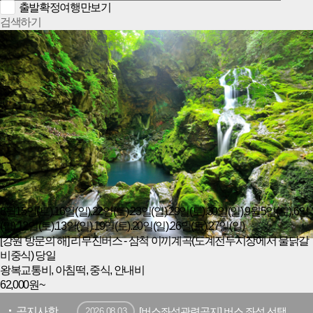
출발확정여행만보기
검색하기
8월15일(토).16일(일).22일(토).23일(일).29일(토).30일(일).9월5일(토).6일
(일).12일(토).13일(일).19일(토).20일(일).26일(토).27일(일)
[강원 방문의 해] 리무진버스 - 삼척 이끼계곡(도계전두시장에서 물닭갈
비중식) 당일
왕복교통비, 아침떡, 중식, 안내비
62,000
원~
공지사항
[버스좌석관련공지] 버스 좌석 선택방법 및 공지사항
2026.08.03