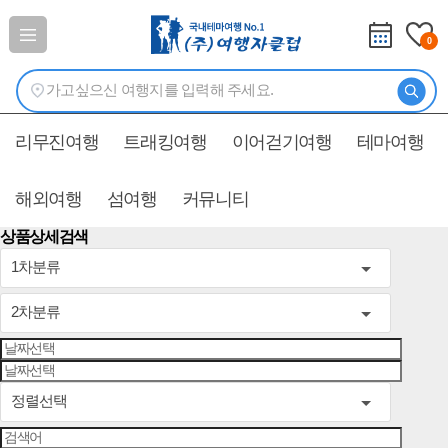
0
리무진여행
트래킹여행
이어걷기여행
테마여행
해외여행
섬여행
커뮤니티
상품상세검색
1차분류
2차분류
정렬선택