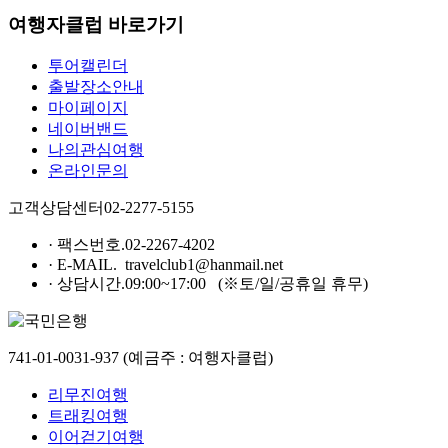
여행자클럽 바로가기
투어캘린더
출발장소안내
마이페이지
네이버밴드
나의관심여행
온라인문의
고객상담센터
02-2277-5155
· 팩스번호.
02-2267-4202
· E-MAIL.
travelclub1@hanmail.net
· 상담시간.
09:00~17:00
(※토/일/공휴일 휴무)
741-01-0031-937
(예금주 : 여행자클럽)
리무진여행
트래킹여행
이어걷기여행