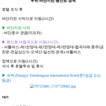
무위-바단지린-평산호-장액
호텔 조식 후
바단지린 사막으로 이동(2시간)
▶ 바단지린 사막
- 바단호수 관광(지프차)
▶ 평산호 대협곡으로 이동(2시간)
- 셔틀버스-제1전망대-제2전망대-제3전망대-협곡아래 종주(금
찬문-천길상신수-오색산-일선천-운계)-셔틀버스
장액으로 이동(1시간)
석식 후 호텔투숙 및 휴식
▶ 숙박:Zhangye Xinshengyue International Hotel(준5성급 도는
동급)
4일차