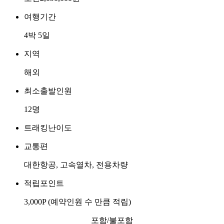
여행기간
4박 5일
지역
해외
최소출발인원
12명
트래킹난이도
교통편
대한항공, 고속열차, 전용차량
적립포인트
3,000P
(예약인원 수 만큼 적립)
포함/불포함