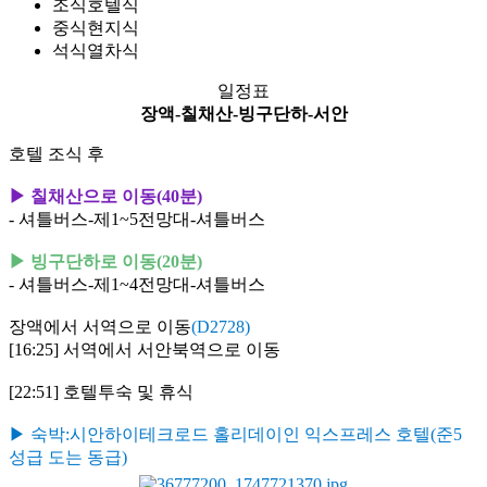
조식
호텔식
중식
현지식
석식
열차식
일정표
장액-칠채산-빙구단하-서안
호텔 조식 후
▶ 칠채산으로 이동(40분)
- 셔틀버스-제1~5전망대-셔틀버스
▶ 빙구단하로 이동(20분)
- 셔틀버스-제1~4전망대-셔틀버스
장액에서 서역으로 이동
(D2728)
[16:25] 서역에서
서안북역으로 이동
[22:51]
호텔투숙 및 휴식
▶ 숙박:시안하이테크로드 홀리데이인 익스프레스 호텔(준5
성급 도는 동급)