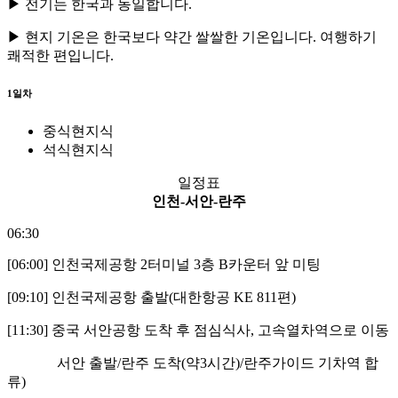
▶ 전기는 한국과 동일합니다.
▶ 현지 기온은 한국보다 약간 쌀쌀한 기온입니다. 여행하기
쾌적한 편입니다.
1일차
중식
현지식
석식
현지식
일정표
인천-서안-란주
06:30
[06:00] 인천국제공항 2터미널 3층 B카운터 앞 미팅
[09:10] 인천국제공항 출발(대한항공 KE 811편)
[11:30] 중국 서안공항 도착 후 점심식사, 고속열차역으로 이동
서안 출발/란주 도착(약3시간)/란주가이드 기차역 합
류)