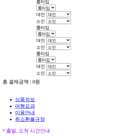
룸타입
대인
소인
룸타입
대인
소인
룸타입
대인
소인
총 결제금액 :
0
원
상품정보
여행요금
이용안내
취소환불규정
* 출발, 도착 시간안내