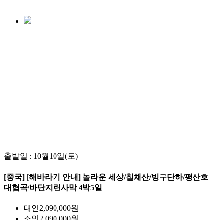
출발일 : 10월10일(토)
[중국] [해바라기 안내] 놀라운 세상/칠채산/빙구단하/평산호
대협곡/바단지린사막 4박5일
대인
2,090,000
원
소인
2,090,000
원