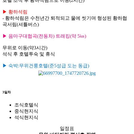
호텔 조식 후 황하석림으로 이동(2시간)
▶ 황하석림
- 황하석림은 수천년간 퇴적되고 물에 씻기며 형성된 황하협
곡서림(셔틀버스)
▶ 음마구대협곡(전동차) 트래킹(약 5㎞)
무위로 이동(약3시간)
석식 후 호텔투숙 및 휴식
▶ 숙박:무위건룽호텔(준5성급 도는 동급)
3일차
조식
호텔식
중식
현지식
석식
현지식
일정표