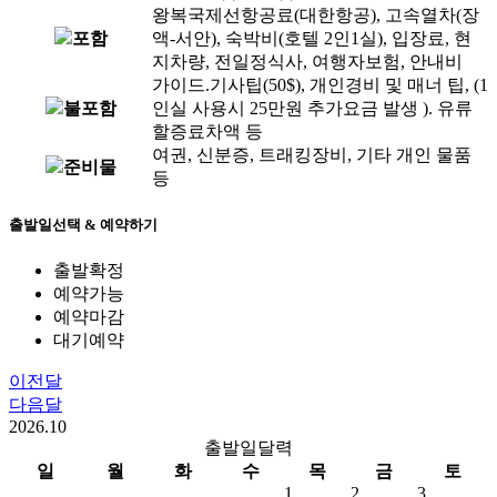
왕복국제선항공료(대한항공), 고속열차(장
포함
액-서안), 숙박비(호텔 2인1실), 입장료, 현
지차량, 전일정식사, 여행자보험, 안내비
가이드.기사팁(50$), 개인경비 및 매너 팁, (1
불포함
인실 사용시 25만원 추가요금 발생 ). 유류
할증료차액 등
여권, 신분증, 트래킹장비, 기타 개인 물품
준비물
등
출발일선택 & 예약하기
출발확정
예약가능
예약마감
대기예약
이전달
다음달
2026.
10
출발일달력
일
월
화
수
목
금
토
1
2
3