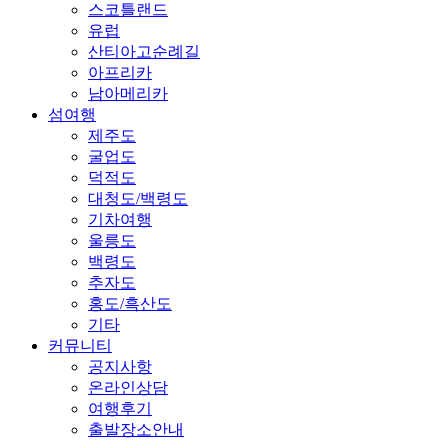
스코틀랜드
유럽
산티아고순례길
아프리카
남아메리카
섬여행
제주도
굴업도
덕적도
대청도/백령도
기차여행
울릉도
백령도
추자도
홍도/흑산도
기타
커뮤니티
공지사항
온라인상담
여행후기
출발장소안내