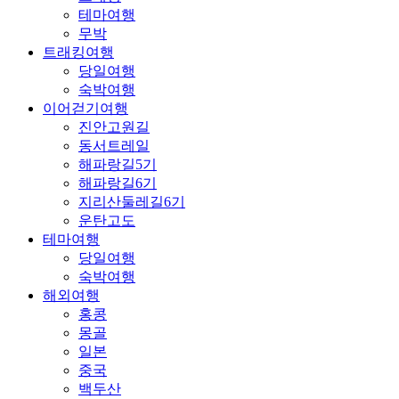
테마여행
무박
트래킹여행
당일여행
숙박여행
이어걷기여행
진안고원길
동서트레일
해파랑길5기
해파랑길6기
지리산둘레길6기
운탄고도
테마여행
당일여행
숙박여행
해외여행
홍콩
몽골
일본
중국
백두산