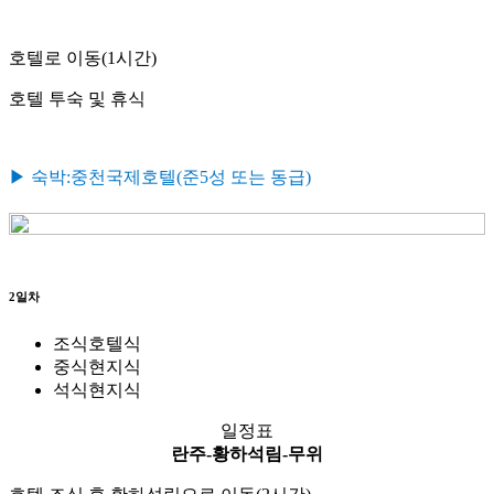
호텔로 이동(1시간)
호텔 투숙 및 휴식
▶ 숙박:중천국제호텔(준5성 또는 동급)
2일차
조식
호텔식
중식
현지식
석식
현지식
일정표
란주-황하석림-무위