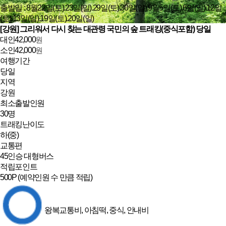
출발일 : 8월22일(토).23일(일).29일(토).30일(일).9월5일(토).6일(일).12일
(토).13일(일).19일(토).20일(일)
[강원] 그리워서 다시 찾는 대관령 국민의 숲 트래킹(중식포함) 당일
대인
42,000
원
소인
42,000
원
여행기간
당일
지역
강원
최소출발인원
30명
트래킹난이도
하(중)
교통편
45인승 대형버스
적립포인트
500P
(예약인원 수 만큼 적립)
왕복교통비, 아침떡, 중식, 안내비