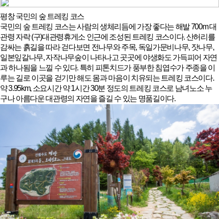
평창 국민의 숲 트레킹 코스
국민의 숲 트레킹 코스는 사람의 생체리듬에 가장 좋다는 해발 700m 대
관령 자락 (구)대관령휴게소 인근에 조성된 트레킹 코스이다. 산허리를
감싸는 흙길을 따라 걷다보면 전나무와 주목, 독일가문비나무, 잣나무,
일본잎갈나무, 자작나무숲이 나타나고 곳곳에 야생화도 가득피어 자연
과 하나됨을 느낄 수 있다. 특히 피톤치드가 풍부한 침엽수가 주종을 이
루는 길로 이곳을 걷기만 해도 몸과 마음이 치유되는 트레킹 코스이다.
약 3.95km, 소요시간 약 1시간 30분 정도의 트레킹 코스로 남녀노소 누
구나 아름다운 대관령의 자연을 즐길 수 있는 명품길이다.