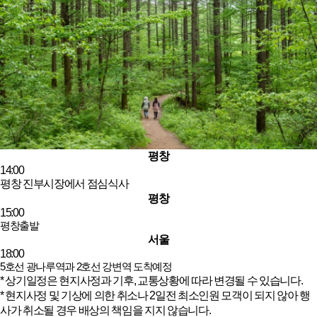
평창
14:00
평창 진부시장에서 점심식사
평창
15:00
평창출발
서울
18:00
5호선 광나루역과 2호선 강변역 도착예정
* 상기일정은 현지사정과 기후, 교통상황에 따라 변경될 수 있습니다.
* 현지사정 및 기상에 의한 취소나 2일전 최소인원 모객이 되지 않아 행
사가 취소될 경우 배상의 책임을 지지 않습니다.