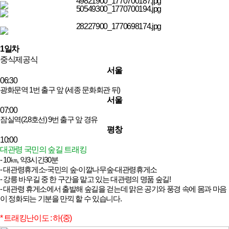
1일차
중식
제공식
서울
06:30
광화문역 1번 출구 앞 (세종 문화회관 뒤)
서울
07:00
잠실역(2,8호선) 9번 출구 앞 경유
평창
10:00
대관령 국민의 숲길 트래킹
- 10㎞, 약3시간30분
- 대관령휴게소-국민의 숲-이깔나무숲-대관령휴게소
- 강릉 바우길 중 한 구간을 맡고 있는 대관령의 명품 숲길!
- 대관령 휴게소에서 출발해 숲길을 걷는데 맑은 공기와 풍경 속에 몸과 마음
이 정화되는 기분을 만끽 할 수 있습니다.
* 트래킹난이도 : 하(중)