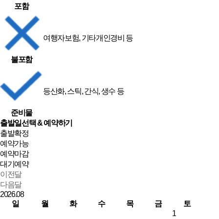
포함
여행자보험, 기타개인경비 등
불포함
등산화, 스틱, 간식, 생수 등
준비물
출발일선택 & 예약하기
출발확정
예약가능
예약마감
대기예약
이전달
다음달
2026.
08
일
월
화
수
목
금
토
1