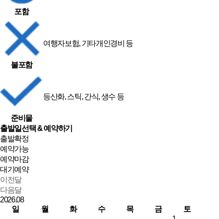
포함
여행자보험, 기타개인경비 등
불포함
등산화, 스틱, 간식, 생수 등
준비물
출발일선택 & 예약하기
출발확정
예약가능
예약마감
대기예약
이전달
다음달
2026.
08
일
월
화
수
목
금
토
1