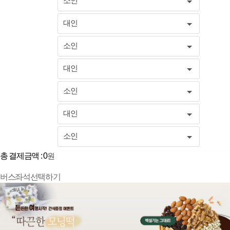
소인
대인
소인
대인
소인
대인
소인
총 결제금액 :
0
원
버스좌석선택하기