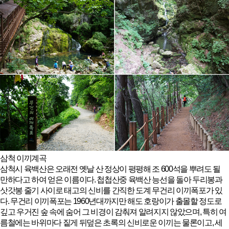
삼척 이끼계곡
삼척시 육백산은 오래전 옛날 산 정상이 평평해 조 600석을 뿌려도 될
만하다고 하여 얻은 이름이다. 첩첩산중 육백산 능선을 돌아 두리봉과
삿갓봉 줄기 사이로 태고의 신비를 간직한 도계 무건리 이끼폭포가 있
다. 무건리 이끼폭포는 1960년대까지만 해도 호랑이가 출몰할 정도로
깊고 우거진 숲 속에 숨어 그 비경이 감춰져 알려지지 않았으며, 특히 여
름철에는 바위마다 짙게 뒤덮은 초록의 신비로운 이끼는 물론이고, 세