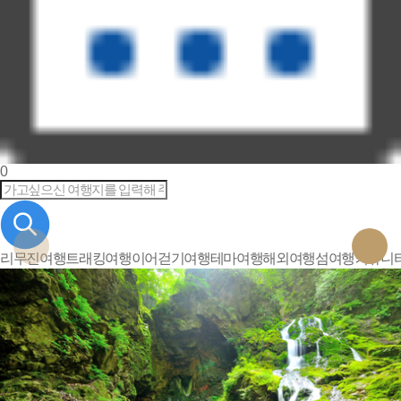
0
리무진여행
트래킹여행
이어걷기여행
테마여행
해외여행
섬여행
커뮤니