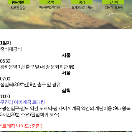
1일차
중식
제공식
서울
06:30
광화문역 1번 출구 앞 (세종 문화회관 뒤)
서울
07:00
잠실역(2,8호선) 9번 출구 앞 경유
삼척
11:00
무건리 이끼계곡 트래킹
- 광산입구-임도 약간 오르막-평지-이끼계곡 약간의 계단이용 : 9㎞ 왕복
3시간30분 소요 (원점회귀 코스)
* 트래킹 난이도 : 중(하)