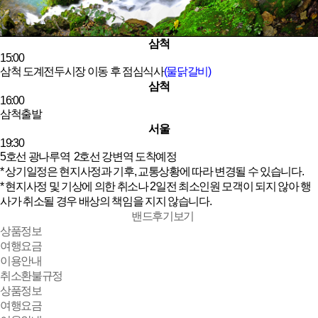
삼척
15:00
삼척 도계전두시장 이동 후 점심식사
(물닭갈비)
삼척
16:00
삼척출발
서울
19:30
5호선 광나루역 2호선 강변역 도착예정
* 상기일정은 현지사정과 기후, 교통상황에 따라 변경될 수 있습니다.
* 현지사정 및 기상에 의한 취소나 2일전 최소인원 모객이 되지 않아 행
사가 취소될 경우 배상의 책임을 지지 않습니다.
밴드후기보기
상품정보
여행요금
이용안내
취소환불규정
상품정보
여행요금