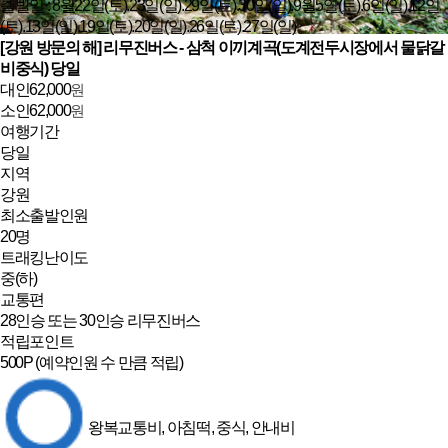
출발일 : 8월22일(토).23일(일).29일(토).30일(일).9월5일(토).6일(일).12일
(토).13일(일).19일(토).20일(일).26일(토).27일(일)
[강원 방문의 해] 리무진버스 - 삼척 이끼계곡(도계전두시장에서 물닭갈
비중식) 당일
대인
62,000
원
소인
62,000
원
여행기간
당일
지역
강원
최소출발인원
20명
트래킹난이도
중(하)
교통편
28인승 또는 30인승 리무진버스
적립포인트
500P
(예약인원 수 만큼 적립)
왕복교통비, 아침떡, 중식, 안내비