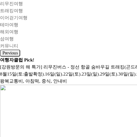
리무진여행
트래킹여행
이어걷기여행
테마여행
해외여행
섬여행
커뮤니티
Previous
여행자클럽 Pick!
[강원방문의 해 특가] 리무진버스 - 정선 항골 숨바우길 트래킹(곤
8월15일(토:출발확정).16일(일).22일(토).23일(일).29일(토).30일(일).9
왕복교통비, 아침떡, 중식, 안내비