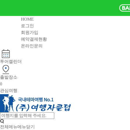
HOME
로그인
회원가입
예약결제현황
온라인문의
투어캘린더
출발장소
0
관심여행
전체메뉴
메뉴닫기