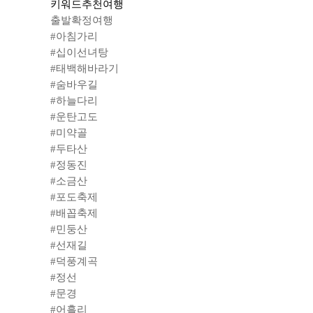
키워드
추천여행
출발확정여행
#아침가리
#십이선녀탕
#태백해바라기
#숨바우길
#하늘다리
#운탄고도
#미약골
#두타산
#정동진
#소금산
#포도축제
#배꼽축제
#민둥산
#선재길
#덕풍계곡
#정선
#문경
#어흘리