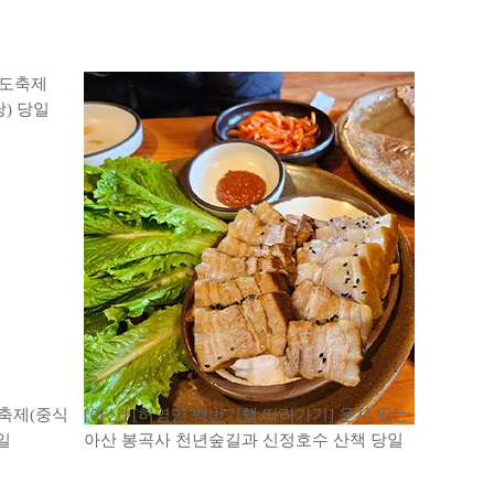
도축제(중식
[아산] [허영만 백반기행 따라가기] 운치 있는
해바라기와
일
아산 봉곡사 천년숲길과 신정호수 산책 당일
도 여행 2