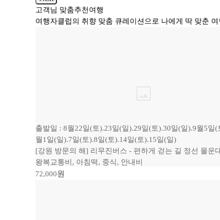
고객님
맞춤
추천여행
여행자클럽의 취향 맞춤 큐레이션으로 나에게 딱 맞춘 여
출발일 : 8월22일(토).23일(일).29일(토).30일(일).9월5일(토
월1일(일).7일(토).8일(토).14일(토).15일(일)
[강원 방문의 해] 리무진버스 - 편하게 걷는 길 정선 몰
왕복교통비, 아침떡, 중식, 안내비
원
72,000